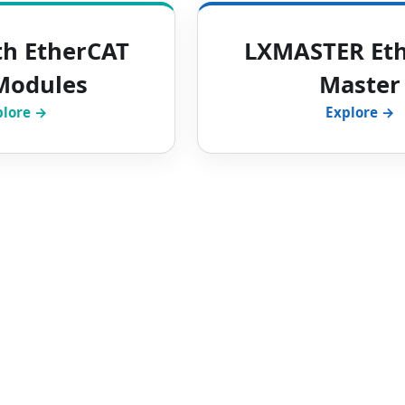
th EtherCAT
LXMASTER Et
Modules
Master
plore →
Explore →